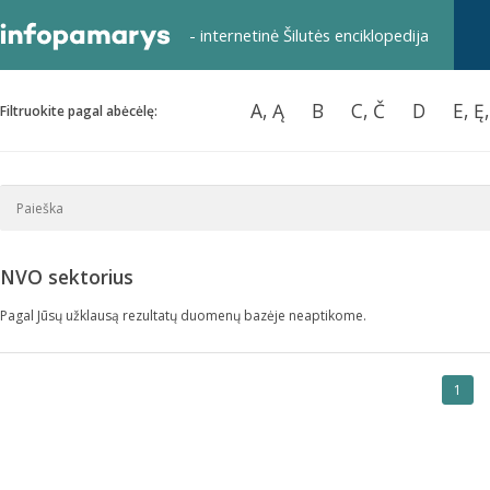
- internetinė Šilutės enciklopedija
A, Ą
B
C, Č
D
E, Ę
Filtruokite pagal abėcėlę:
NVO sektorius
Pagal Jūsų užklausą rezultatų duomenų bazėje neaptikome.
1