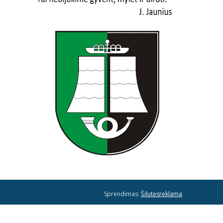
Sprendimas:
Šilutėsreklama