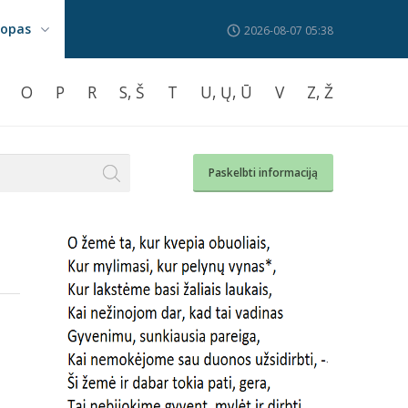
kopas
2026-08-07 05:38
O
P
R
S, Š
T
U, Ų, Ū
V
Z, Ž
Paskelbti informaciją