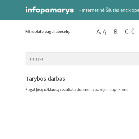
- internetinė Šilutės enciklop
A, Ą
B
C, Č
Filtruokite pagal abėcėlę:
Tarybos darbas
Pagal Jūsų užklausą rezultatų duomenų bazėje neaptikome.