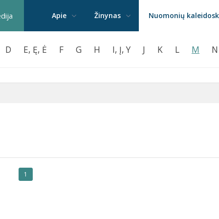
edija
Apie
Žinynas
Nuomonių kaleidos
D
E, Ę, Ė
F
G
H
I, Į, Y
J
K
L
M
N
1