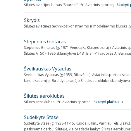
Šilutės aviacijos klubas “Sparnai” - žr. Aviacinis sportas;
Skaityti 
Skrydis
Šilutės aviacinės technikos konstravimo ir modeliavimo klubas „Sk
Stepenius Gintaras
Stepenius Gintaras (g. 1971 Venckų k., Klaipėdos raj.). Aviacinis s
Šilutės ATSK – 1986 sklandytuvu L-13 „Blanik“ (vadovas A. Baraiši
Šveikauskas Vytautas
Šveikauskas Vytautas (g.1959, Bikavėnai). Aviacinis sportas: skla
karo akademiją. Skraidyti pradėjo Šilutės aeroklube sklandytuvu L
Šilutės aeroklubas
Šilutės aeroklubas - žr. Aviacinis sportas.
Skaityti plačiau
Sudeikytė Stasė
Sudeikytė Stasė (g. 1938-11-15, Kuodelių km., Varniai, Telšių sav
paskiriama darbui Šilutėje, čia pradeda lankyti Šilutės aerokluba