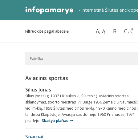
- internetinė Šilutės enciklop
A, Ą
B
C, Č
Filtruokite pagal abėcėlę:
Aviacinis sportas
Silius Jonas
Silius Jonas (g. 1937 Užlaukės k., Šilutės r.). Aviacinis sportas:
sklandymas, sporto meistras [?]. Baigė 1956 Žemaičių Naumiesč
vid. m-klą, 1958 Šilutės medicinos m-klą, 1970 Kauno medicinos i
tą, dirba Klaipėdoje. Aviacija susidomėjo 1960 Prienuose, 1971
pradėjo
Skaityti plačiau
Sparnai