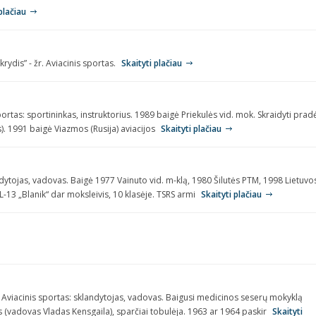
plačiau
rydis” - žr. Aviacinis sportas.
Skaityti plačiau
portas: sportininkas, instruktorius. 1989 baigė Priekulės vid. mok. Skraidyti prad
s). 1991 baigė Viazmos (Rusija) aviacijos
Skaityti plačiau
ndytojas, vadovas. Baigė 1977 Vainuto vid. m-klą, 1980 Šilutės PTM, 1998 Lietuvo
-13 „Blanik“ dar moksleivis, 10 klasėje. TSRS armi
Skaityti plačiau
.). Aviacinis sportas: sklandytojas, vadovas. Baigusi medicinos seserų mokyklą
s (vadovas Vladas Kensgaila), sparčiai tobulėja. 1963 ar 1964 paskir
Skaityti