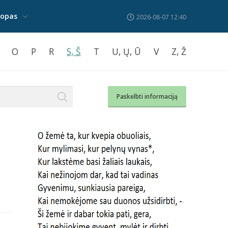
kopas
2026-08-07 12:40
O
P
R
S, Š
T
U, Ų, Ū
V
Z, Ž
Paskelbti informaciją