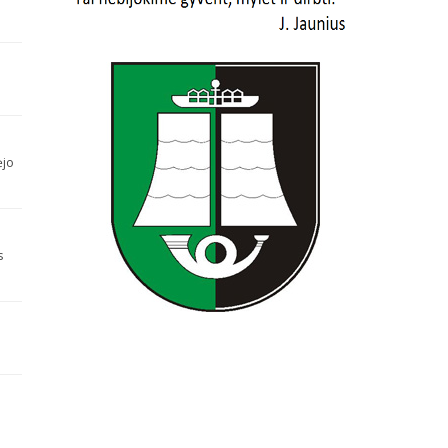
ėjo
s