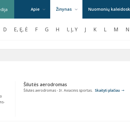
edija
Apie
Žinynas
Nuomonių kaleidos
D
E, Ę, Ė
F
G
H
I, Į, Y
J
K
L
M
N
Šilutės aerodromas
Šilutės aerodromas - žr. Aviacinis sportas.
Skaityti plačiau
io
ns-