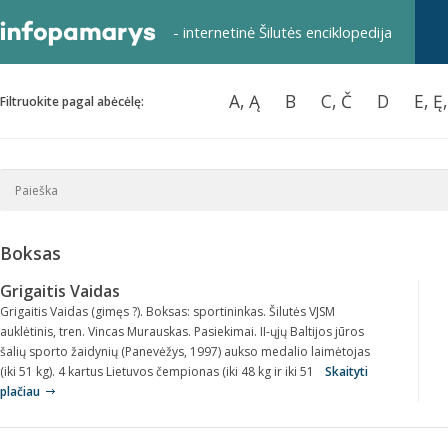
- internetinė Šilutės enciklopedija
A, Ą
B
C, Č
D
E, Ę
Filtruokite pagal abėcėlę:
Boksas
Grigaitis Vaidas
Grigaitis Vaidas (gimęs ?). Boksas: sportininkas. Šilutės VJSM
auklėtinis, tren. Vincas Murauskas. Pasiekimai. II-ųjų Baltijos jūros
šalių sporto žaidynių (Panevėžys, 1997) aukso medalio laimėtojas
(iki 51 kg). 4 kartus Lietuvos čempionas (iki 48 kg ir iki 51
Skaityti
plačiau