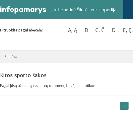
- internetinė Šilutės enciklopedija
A, Ą
B
C, Č
D
E, Ę
Filtruokite pagal abėcėlę:
Kitos sporto šakos
Pagal Jūsų užklausą rezultatų duomenų bazėje neaptikome.
1