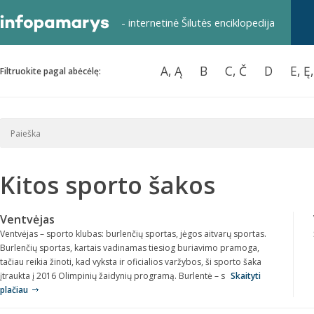
- internetinė Šilutės enciklopedija
A, Ą
B
C, Č
D
E, Ę
Filtruokite pagal abėcėlę:
Kitos sporto šakos
Ventvėjas
Ventvėjas – sporto klubas: burlenčių sportas, jėgos aitvarų sportas.
Burlenčių sportas, kartais vadinamas tiesiog buriavimo pramoga,
tačiau reikia žinoti, kad vyksta ir oficialios varžybos, ši sporto šaka
įtraukta į 2016 Olimpinių žaidynių programą. Burlentė – s
Skaityti
plačiau