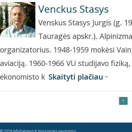
Venckus Stasys
Venskus Stasys Jurgis (g. 19
Tauragės apskr.). Alpinizma
organizatorius. 1948-1959 mokėsi Vainu
aviaciją. 1960-1966 VU studijavo fiziką, 
ekonomisto k
Skaityti plačiau
1
© 2026 InfoPamarys.lt Visos teisės saugomos.