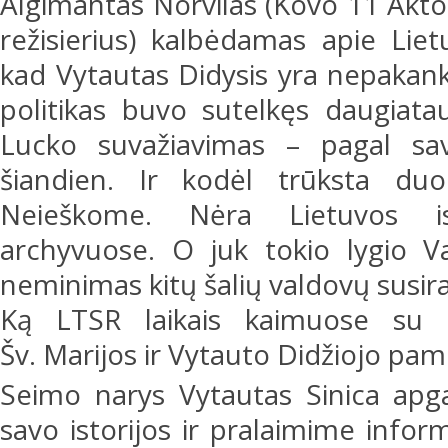
Algimantas Norvilas (Kovo 11 Akto s
režisierius) kalbėdamas apie Lietu
kad Vytautas Didysis yra nepakank
politikas buvo sutelkęs daugiata
Lucko suvažiavimas – pagal sav
šiandien. Ir kodėl trūksta du
Neieškome. Nėra Lietuvos ist
archyvuose. O juk tokio lygio Va
neminimas kitų šalių valdovų susir
Ką LTSR laikais kaimuose su
Šv. Marijos ir Vytauto Didžiojo pam
Seimo narys Vytautas Sinica apg
savo istorijos ir pralaimime infor