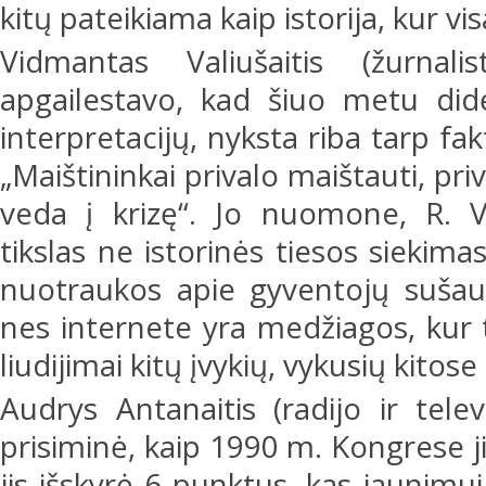
kitų pateikiama kaip istorija, kur v
Vidmantas Valiušaitis (žurnalist
apgailestavo, kad šiuo metu didė
interpretacijų, nyksta riba tarp f
„Maištininkai privalo maištauti, pri
veda į krizę“. Jo nuomone, R. V
tikslas ne istorinės tiesos siekima
nuotraukos apie gyventojų sušau
nes internete yra medžiagos, kur 
liudijimai kitų įvykių, vykusių kitos
Audrys Antanaitis (radijo ir televi
prisiminė, kaip 1990 m. Kongrese j
jis išskyrė 6 punktus, kas jaunimu