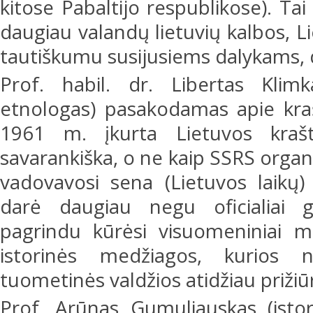
kitose Pabaltijo respublikose). Tai
daugiau valandų lietuvių kalbos, Li
tautiškumu susijusiems dalykams, d
Prof. habil. dr. Libertas Klimka
etnologas) pasakodamas apie kraš
1961 m. įkurta Lietuvos krašt
savarankiška, o ne kaip SSRS organiz
vadovavosi sena (Lietuvos laikų)
darė daugiau negu oficialiai ga
pagrindu kūrėsi visuomeniniai mu
istorinės medžiagos, kurios ne
tuometinės valdžios atidžiau prižiū
Prof. Arūnas Gumuliauskas (isto