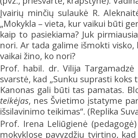
(pvz., priešvartė, krapštynė). Vadinas
Įvairių minčių sulaukė R. Aleknait
„Mokykla – vieta, kur vaikui būti ge
kaip to pasiekiama? Juk pirmiausi
nori. Ar tada galime išmokti visk
vaikai žino, ko nori?
Prof. habil. dr. Vilija Targamadzė 
svarstė, kad „Sunku suprasti koks 
Kanonas gali būti tas pamatas. Bl
teikėjas
, nes Švietimo įstatyme pa
išsilavinimo teikimas“. (Replika Suv
Prof. Irena Leliūgienė (pedagogė
mokyklose pavyzdžiu tvirtino, kad