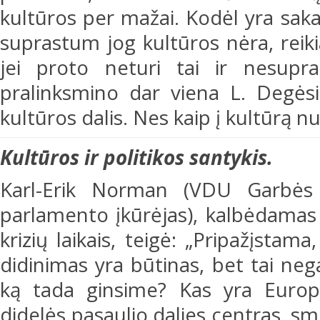
kultūros per mažai. Kodėl yra saka
suprastum jog kultūros nėra, reikia
jei proto neturi tai ir nesupra
pralinksmino dar viena L. Degėsio
kultūros dalis. Nes kaip į kultūrą nu
Kultūros ir politikos santykis.
Karl-Erik Norman (VDU Garbės 
parlamento įkūrėjas), kalbėdamas 
krizių laikais, teigė: „Pripažįsta
didinimas yra būtinas, bet tai nega
ką tada ginsime? Kas yra Europa
didelės pasaulio dalies centras, s