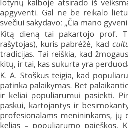
lotynų kalboje atsirado iš veiks
apgyventi. Gal ne be reikalo lie
svečiui sakydavo: „Čia mano gyven
Kitą dieną tai pakartojo prof. T
rašytojas), kuris pabrėžė, kad
cult
tradicijas. Tai reiškia, kad žmogaus
kitų, ir tai, kas sukurta yra perdu
K. A. Stoškus teigia, kad populiar
patinka palaikymas. Bet palaikantiej
ir keliai populiarumui pasiekti. P
paskui, kartojantys ir besimokantys
profesionalams menininkams, jų d
kelias – populiarumo paieškos. K