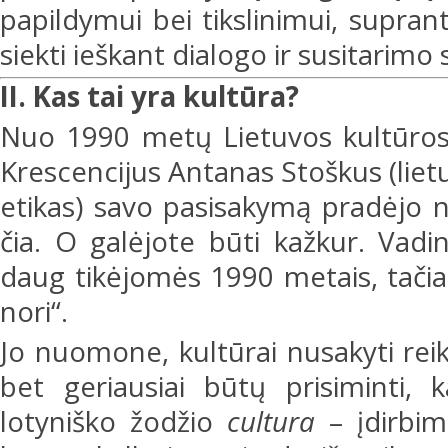
papildymui bei tikslinimui, supran
siekti ieškant dialogo ir susitarimo 
II. Kas tai yra kultūra?
Nuo 1990 metų Lietuvos kultūros 
Krescencijus Antanas Stoškus (lietu
etikas) savo pasisakymą pradėjo 
čia. O galėjote būti kažkur. Vadin
daug tikėjomės 1990 metais, tačia
nori“.
Jo nuomone, kultūrai nusakyti rei
bet geriausiai būtų prisiminti,
lotyniško žodžio
cultura
– įdirbim