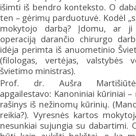
išimti iš bendro konteksto. O dab
ten – gėrimų parduotuvė. Kodėl „
mokytojo darbą? Įdomu, ar ji i
operaciją darančio chirurgo darb
idėja perimta iš anuometinio Švie
(filologas, vertėjas, valstybės 
švietimo ministras).
Prof. dr. Aušra Martišiūtė-Li
apgailestavo: Kanoniniai kūriniai –
rašinys iš nežinomų kūrinių. (Man
reikia?). Vyresnės kartos mokyto
nesunkiai sujungia su dabartimi. 