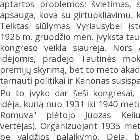
aptartos problemos: švietimas, s
apsauga, kova su girtuokliavimu, k
Teiktas siūlymas Vyriausybei įst
1926 m. gruodžio mėn. įvyksta tau
kongreso veikla siaurėja. Nors
idėjomis, pradėjo Tautinės mok
premijų skyrimą, bet to meto ak
tarnauti politikai ir Kanonas susispa
Po to įvyko dar šeši kongresai,
idėja, kurią nuo 1931 iki 1940 met
Romuva" plėtojo Juozas Keliuot
vertėjas). Organizuojant 1935 m
be valdžios palaikymo. Deja, be