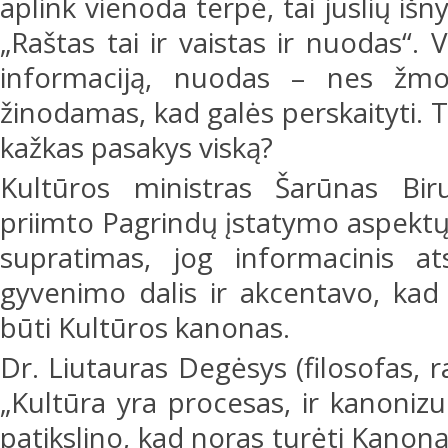
aplink vienoda terpė, tai juslių iš
„Raštas tai ir vaistas ir nuodas“.
informaciją, nuodas – nes žmog
žinodamas, kad galės perskaityti. T
kažkas pasakys viską?
Kultūros ministras Šarūnas Bir
priimto Pagrindų įstatymo aspektų,
supratimas, jog informacinis at
gyvenimo dalis ir akcentavo, kad 
būti Kultūros kanonas.
Dr. Liutauras Degėsys (filosofas, 
„Kultūra yra procesas, ir kanonizu
patikslino, kad noras turėti Kanoną 