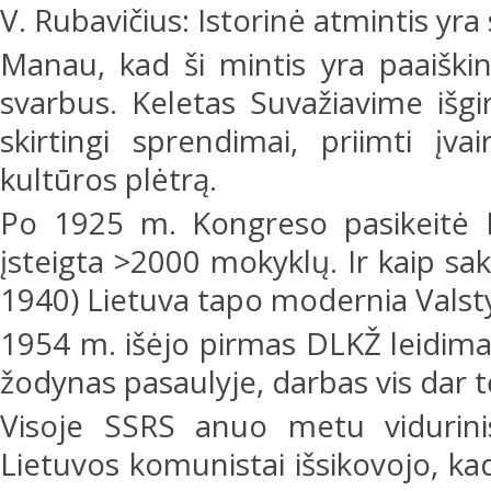
V. Rubavičius: Istorinė atmintis yra
Manau, kad ši mintis yra paaiškin
svarbus. Keletas Suvažiavime išgi
skirtingi sprendimai, priimti įvair
kultūros plėtrą.
Po 1925 m. Kongreso pasikeitė Li
įsteigta >2000 mokyklų. Ir kaip sak
1940) Lietuva tapo modernia Valst
1954 m. išėjo pirmas DLKŽ leidimas
žodynas pasaulyje, darbas vis dar 
Visoje SSRS anuo metu viduri
Lietuvos komunistai išsikovojo, k