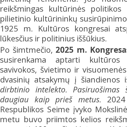
reikšmingas kultūrinės politikos
pilietinio kultūrininkų susirūpini
1925 m. Kultūros kongresai atsp
lūkesčius ir politinius iššūkius.
Po šimtmečio,
2025 m. Kongresa
susirenkama aptarti kultūros p
savivokos, švietimo ir visuomenė
dvasinių atsakymų į šiandienos 
dirbtinio intelekto. Pasiruošimas
daugiau kaip prieš metus.
2024
Respublikos Seime įvyko Mokslinė-
metu buvo priimtos kelios reikšm