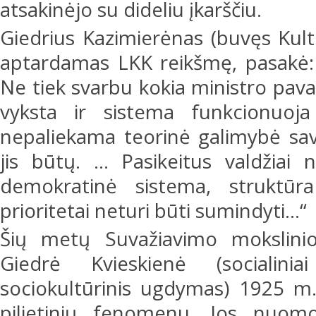
atsakinėjo su dideliu įkarščiu.
Giedrius Kazimierėnas (buvęs Kultū
aptardamas LKK reikšmę, pasakė:
Ne tiek svarbu kokia ministro pava
vyksta ir sistema funkcionuoja 
nepaliekama teorinė galimybė saviv
jis būtų. … Pasikeitus valdžiai 
demokratinė sistema, struktūra
prioritetai neturi būti sumindyti…“
Šių metų Suvažiavimo mokslinio
Giedrė Kvieskienė (socialini
sociokultūrinis ugdymas) 1925 m
pilietinių fenomenu. Jos nuomo