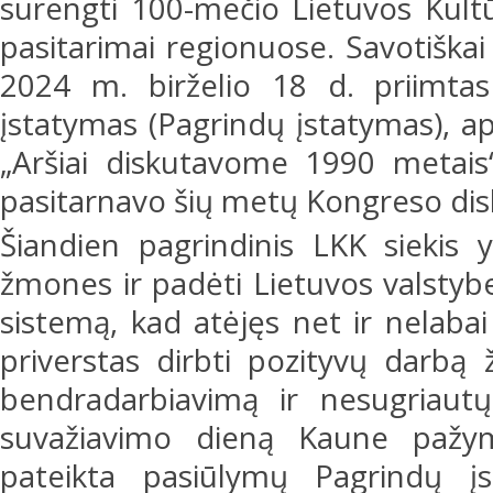
surengti 100-mečio Lietuvos Kultū
pasitarimai regionuose. Savotiškai
2024 m. birželio 18 d. priimtas
įstatymas (Pagrindų įstatymas), ap
„Aršiai diskutavome 1990 metais“
pasitarnavo šių metų Kongreso dis
Šiandien pagrindinis LKK siekis y
žmones ir padėti Lietuvos valstybei
sistemą, kad atėjęs net ir nelabai
priverstas dirbti pozityvų darbą
bendradarbiavimą ir nesugriaut
suvažiavimo dieną Kaune pažym
pateikta pasiūlymų Pagrindų įs