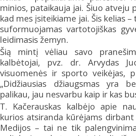
minios, pataikauja jai. Šiuo atveju p
kad mes įsiteikiame jai. Šis kelias –
suformuojamas vartotojiškas gy
leidimasis žemyn.
Šią mintį vėliau savo pranešimu
kalbėtojai, pvz. dr. Arvydas Juoz
visuomenės ir sporto veikėjas, pl
„Didžiausias džiaugsmas yra be
palikau, jau nesvarbu kaip ir kas bu
T. Kačerauskas kalbėjo apie nau
kurios atsiranda kūrėjams dirban
Medijos – tai ne tik palengvinima