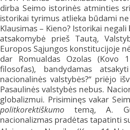
dirba Seimo istorinės atminties sr
istorikai tyrimus atlieka būdami ne
Klausimas – Kieno? Istorikai negali 
atsakomybė prieš Tautą, Valstyb
Europos Sąjungos konstitucijoje nė
dar Romualdas Ozolas (Kovo 11 
filosofas), bandydamas atsak
nacionalinės valstybės?“ priėjo iš
Pasaulinės valstybės nebus. Nacion
globalizmui. Prisiminęs vakar Sei
politkorektiškumo
temą, A. Gum
nacionalizmas pradėtas tapatinti 