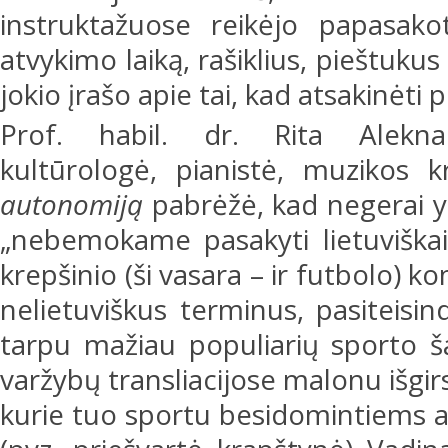
instruktažuose reikėjo papasako
atvykimo laiką, rašiklius, pieštukus
jokio įrašo apie tai, kad atsakinėti 
Prof. habil. dr. Rita Aleknait
kultūrologė, pianistė, muzikos 
autonomiją
pabrėžė, kad negerai y
„nebemokame pasakyti lietuviškai“.
krepšinio (ši vasara – ir futbolo) k
nelietuviškus terminus, pasiteisin
tarpu mažiau populiarių sporto šak
varžybų transliacijose malonu išgir
kurie tuo sportu besidomintiems ai