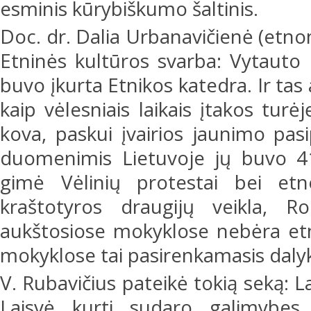
esminis kūrybiškumo šaltinis.
Doc. dr. Dalia Urbanavičienė (etn
Etninės kultūros svarba: Vytauto 
buvo įkurta Etnikos katedra. Ir tas
kaip vėlesniais laikais įtakos turė
kova, paskui įvairios jaunimo pas
duomenimis Lietuvoje jų buvo 416
gimė Vėlinių protestai bei etnok
kraštotyros draugijų veikla, R
aukštosiose mokyklose nebėra etn
mokyklose tai pasirenkamasis dalyk
V. Rubavičius pateikė tokią seką: L
Laisvė kurti sudaro galimybes 