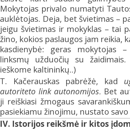
Mokytojas privalo numatyti Tautos i
auklėtojas. Deja, bet švietimas – 
jeigu švietimas ir mokyklas – tai 
žino, kokios paslaugos jam reikia, ką j
kasdienybė: geras mokytojas –
linksmų užduočių su žaidimais.
ieškome kaltininkų..)
T. Kačerauskas pabrėžė, kad
u
autoriteto link autonomijos
. Bet au
ji reiškiasi žmogaus savarankišk
pasiekiamu žinojimu, nustato savo v
IV. Istorijos reikšmė ir kitos įd