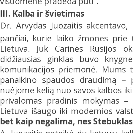
visuomenė pradeda pūti“.
III. Kalba ir švietimas
Dr. Arvydas Juozaitis akcentavo
pančiai, kurie laiko žmones pri
Lietuva. Juk Carinės Rusijos ok
didžiausias ginklas buvo knygne
komunikacijos priemonė. Mums t
panaikino spaudos draudimą – 
nuėjome kelią nuo savos kalbos iki
privalomas pradinis mokymas – 
Lietuva išaugo iki modernios val
bet kaip negalima, nes Stebuklas 