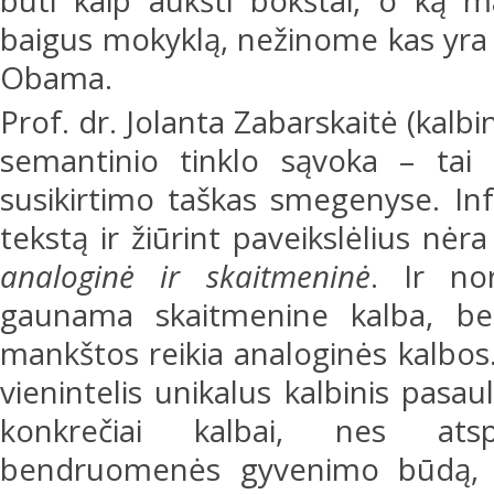
būti kaip aukšti bokštai, o ką 
baigus mokyklą, nežinome kas yra 
Obama.
Prof. dr. Jolanta Zabarskaitė (kalbi
semantinio tinklo sąvoka – tai t
susikirtimo taškas smegenyse. In
tekstą ir žiūrint paveikslėlius nėr
analoginė ir skaitmeninė
. Ir no
gaunama skaitmenine kalba, b
mankštos reikia analoginės kalbos.
vienintelis unikalus kalbinis pasau
konkrečiai kalbai, nes atsp
bendruomenės gyvenimo būdą, kul