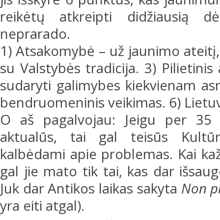
reikėtų atkreipti didžiausią d
neprarado.
1) Atsakomybė – už jaunimo ateitį,
su Valstybės tradicija. 3) Pilietini
sudaryti galimybes kiekvienam as
bendruomeninis veikimas. 6) Lietu
O aš pagalvojau: Jeigu per 35 
aktualūs, tai gal teisūs Kultūr
kalbėdami apie problemas. Kai kažk
gal jie mato tik tai, kas dar išsau
Juk dar Antikos laikas sakyta
Non pr
yra eiti atgal).