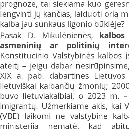
prognoze, tai siekiama kuo geres
lengvinti jų kančias, laiduoti orią mi
kalba jau sunkaus ligonio būklėje?
Pasak D. Mikulėnienės,
kalbos
asmeninių ar politinių inter
Konstitucinio Valstybinės kalbos 
ateitį – jeigu dabar nesirūpinsime
XIX a. pab. dabartinės Lietuvos
lietuviškai kalbančių žmonių; 200
buvo lietuviakalbiai, o 2023 m. 
imigrantų. Užmerkiame akis, kai V
(VBE) laikomi ne valstybine kalba
ministerija nematė, kad abit