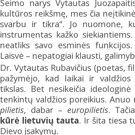
Seimo narys Vytautas Juozapaitis
kultūros reikšmę, mes čia neįtikinė
svarbu ir tikra“. Jo nuomone, ku
instrumentas kažko siekiantiems. K
neatliks savo esminės funkcijos.
Laisvė – nepatogiai klausti, galimy
Dr. Vytautas Rubavičius (poetas, fi
pažymėjo, kad laikai ir valdžios 
tikslas. Bet nesikeičia ideologin
tenkintų valdžios poreikius. Anu
pilietis
, dabar –
europilietis
. Tač
kūrė lietuvių tauta
. Ir šita tiesa
Dievo įsakymų.