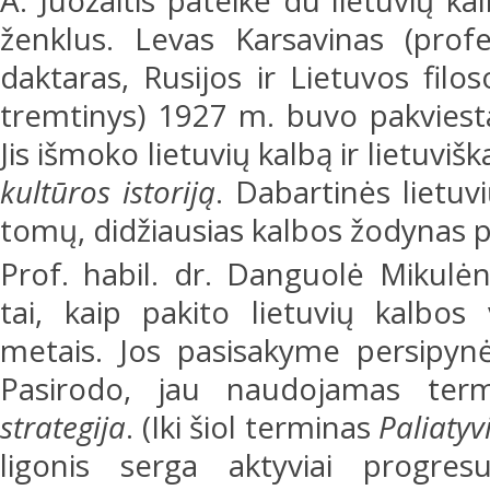
A. Juozaitis pateikė du lietuvių k
ženklus. Levas Karsavinas (profes
daktaras, Rusijos ir Lietuvos filos
tremtinys) 1927 m. buvo pakviesta
Jis išmoko lietuvių kalbą ir lietuv
kultūros istoriją
. Dabartinės lietu
tomų, didžiausias kalbos žodynas p
Prof. habil. dr. Danguolė Mikulėn
tai, kaip pakito lietuvių kalbos
metais. Jos pasisakyme persipynė
Pasirodo, jau naudojamas te
strategija
. (Iki šiol terminas
Paliatyvi
ligonis serga aktyviai progres