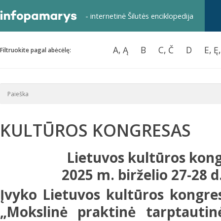
- internetinė Šilutės enciklopedija
A, Ą
B
C, Č
D
E, Ę
Filtruokite pagal abėcėlę:
KULTŪROS KONGRESAS
Lietuvos kultūros kon
2025 m. birželio 27-28 d
Įvyko Lietuvos kultūros kongre
„Mokslinė praktinė tarptautinė