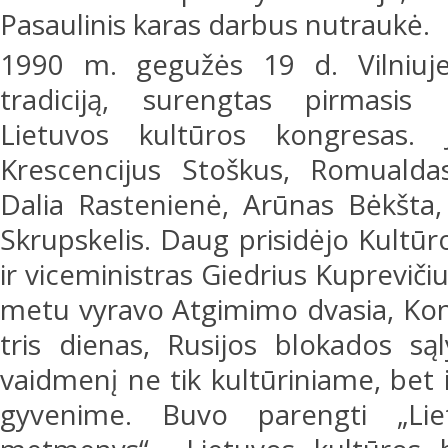
Pasaulinis karas darbus nutraukė.
1990 m. gegužės 19 d. Vilniuje
tradiciją, surengtas pirmasis 
Lietuvos kultūros kongresas
Krescencijus Stoškus, Romualda
Dalia Rastenienė, Arūnas Bėkšta,
Skrupskelis. Daug prisidėjo Kultūr
ir viceministras Giedrius Kuprevič
metu vyravo Atgimimo dvasia, Ko
tris dienas, Rusijos blokados sąl
vaidmenį ne tik kultūriniame, bet
gyvenime. Buvo parengti „Lie