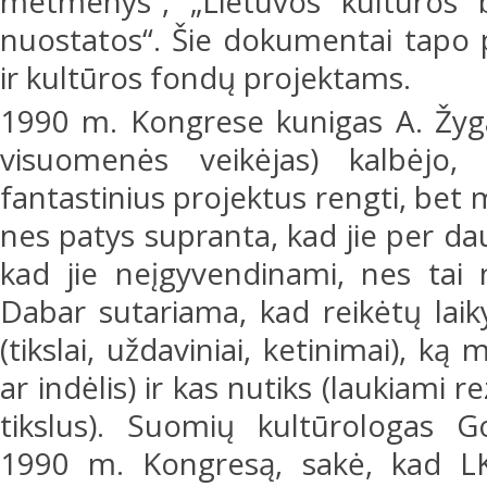
metmenys“, „Lietuvos kultūros b
nuostatos“. Šie dokumentai tapo 
ir kultūros fondų projektams.
1990 m. Kongrese kunigas A. Žygas
visuomenės veikėjas) kalbėjo, 
fantastinius projektus rengti, bet 
nes patys supranta, kad jie per daug
kad jie neįgyvendinami, nes tai n
Dabar sutariama, kad reikėtų lai
(tikslai, uždaviniai, ketinimai), k
ar indėlis) ir kas nutiks (laukiami rez
tikslus). Suomių kultūrologas G
1990 m. Kongresą, sakė, kad LKK