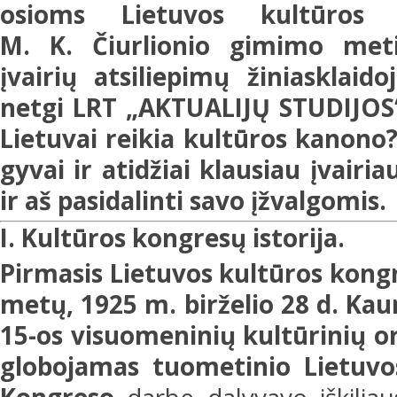
osioms Lietuvos kultūros 
M. K. Čiurlionio gimimo met
įvairių atsiliepimų žiniasklaido
netgi LRT „AKTUALIJŲ STUDIJOS“
Lietuvai reikia kultūros kanono
gyvai ir atidžiai klausiau įvairi
ir aš pasidalinti savo įžvalgomis.
I. Kultūros kongresų istorija.
Pirmasis Lietuvos kultūros kongr
metų, 1925 m. birželio 28 d.
Kaun
15-os visuomeninių kultūrinių or
globojamas tuometinio Lietuvos