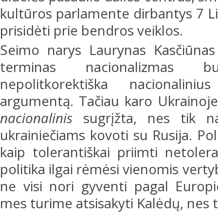
kultūros parlamente dirbantys 7 Li
prisidėti prie bendros veiklos.
Seimo narys Laurynas Kasčiūnas 
terminas nacionalizmas b
nepolitkorektiška nacionalin
argumentą. Tačiau karo Ukrainoj
nacionalinis
sugrįžta, nes tik n
ukrainiečiams kovoti su Rusija. Pol
kaip tolerantiškai priimti netoler
politika ilgai rėmėsi vienomis ver
ne visi nori gyventi pagal Europie
mes turime atsisakyti Kalėdų, nes 