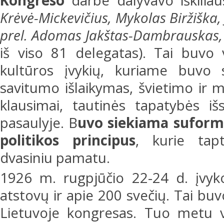
Kongreso
darbe dalyvavo iškiliau
Krėvė-Mickevičius, Mykolas Biržiška,
prel. Adomas Jakštas-Dambrauskas,
iš viso 81 delegatas). Tai buvo 
kultūros įvykių, kuriame buvo s
savitumo išlaikymas, švietimo ir
klausimai, tautinės tapatybės i
pasaulyje. B
uvo siekiama suformu
politikos principus
, kurie tap
dvasiniu pamatu.
1926 m. rugpjūčio 22-24 d. įvyk
atstovų ir apie 200 svečių. Tai bu
Lietuvoje kongresas. Tuo metu v