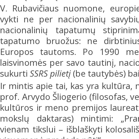
V. Rubavičiaus nuomone, europie
vykti ne per nacionalinių savyb
nacionalinių tapatumų stiprini
tapatumo bruožus: ne dirbtiniu
Europos tautoms. Po 1990 metų 
laisvinomės per savo tautinį, nac
sukurti
SSRS pilietį
(be tautybės) baig
Ir mintis apie tai, kas yra kultūra,
prof. Arvydo Šliogerio (filosofas, v
kultūros ir meno premijos laureat
mokslų daktaras) mintimi: „Pra
vienam tikslui – išblaškyti kolosali