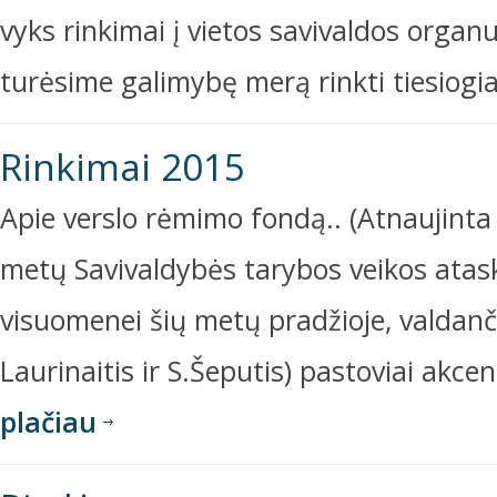
vyks rinkimai į vietos savivaldos organ
turėsime galimybę merą rinkti tiesiogia
Rinkimai 2015
Apie verslo rėmimo fondą.. (Atnaujint
metų Savivaldybės tarybos veikos atask
visuomenei šių metų pradžioje, valdanči
Laurinaitis ir S.Šeputis) pastoviai akcen
plačiau