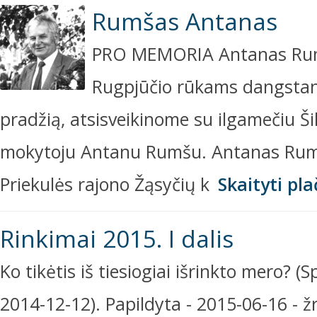
Rumšas Antanas
PRO MEMORIA Antanas Rumš
Rugpjūčio rūkams dangstant
pradžią, atsisveikinome su ilgamečiu Ši
mokytoju Antanu Rumšu. Antanas Rumš
Priekulės rajono Žąsyčių k
Skaityti pla
Rinkimai 2015. I dalis
Ko tikėtis iš tiesiogiai išrinkto mero? 
2014-12-12). Papildyta - 2015-06-16 - ž