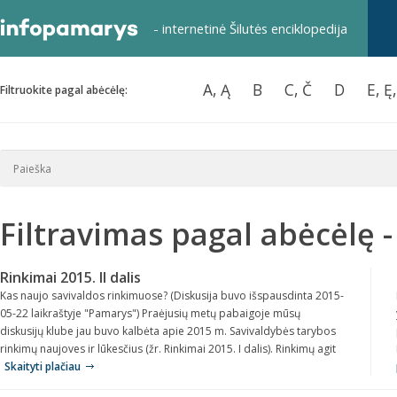
- internetinė Šilutės enciklopedija
A, Ą
B
C, Č
D
E, Ę
Filtruokite pagal abėcėlę:
Filtravimas pagal abėcėlę -
Rinkimai 2015. II dalis
Kas naujo savivaldos rinkimuose? (Diskusija buvo išspausdinta 2015-
05-22 laikraštyje "Pamarys") Praėjusių metų pabaigoje mūsų
diskusijų klube jau buvo kalbėta apie 2015 m. Savivaldybės tarybos
rinkimų naujoves ir lūkesčius (žr. Rinkimai 2015. I dalis). Rinkimų agit
Skaityti plačiau