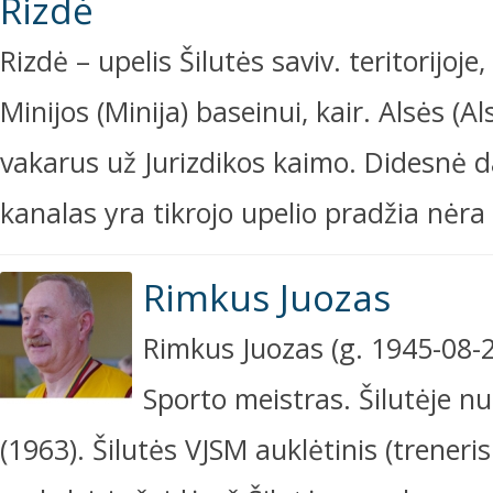
Rizdė
Rizdė – upelis Šilutės saviv. teritorijoj
Minijos (Minija) baseinui, kair. Alsės (A
vakarus už Jurizdikos kaimo. Didesnė da
kanalas yra tikrojo upelio pradžia nė
Rimkus Juozas
Rimkus Juozas (g. 1945-08-2
Sporto meistras. Šilutėje nu
(1963). Šilutės VJSM auklėtinis (treneri