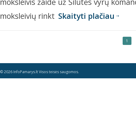
moksleivis žaidė už Šilutės vyrų koma
moksleivių rinkt
Skaityti plačiau
1
© 2026 InfoPamarys.lt Visos teisės saugomos.