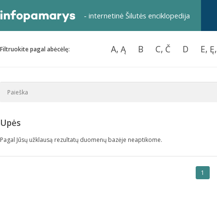
- internetinė Šilutės enciklopedija
A, Ą
B
C, Č
D
E, Ę
Filtruokite pagal abėcėlę:
Upės
Pagal Jūsų užklausą rezultatų duomenų bazėje neaptikome.
1