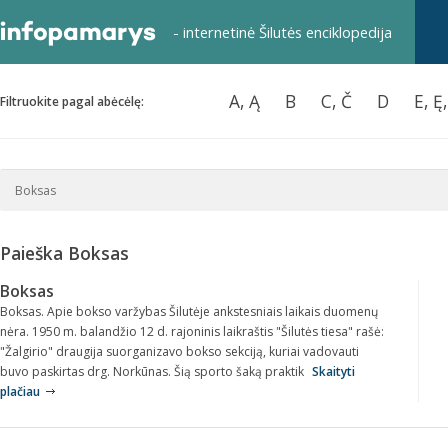
- internetinė Šilutės enciklopedija
A, Ą
B
C, Č
D
E, Ę
Filtruokite pagal abėcėlę:
Paieška Boksas
Boksas
Boksas. Apie bokso varžybas Šilutėje ankstesniais laikais duomenų
nėra. 1950 m. balandžio 12 d. rajoninis laikraštis "Šilutės tiesa" rašė:
"Žalgirio" draugija suorganizavo bokso sekciją, kuriai vadovauti
buvo paskirtas drg. Norkūnas. Šią sporto šaką praktik
Skaityti
plačiau